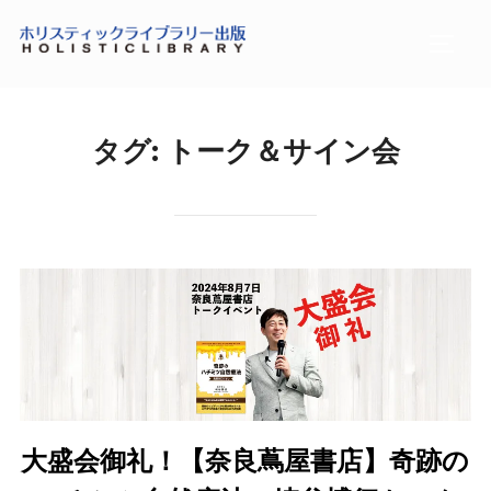
コ
ン
サイド
テ
ン
ツ
タグ:
トーク＆サイン会
へ
ス
キ
ッ
プ
大盛会御礼！【奈良蔦屋書店】奇跡の