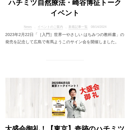
ハチミツ自然療法・崎谷博征トーク
イベント
News
、
イベントのご案内
、
新着記事一覧
08/14/2024
2023年2月22日「［入門］世界一やさしい はちみつの教科書」の
発売を記念して広島で有馬ようこのサイン会を開催しました。
大盛会御礼！【東京】奇跡のハチミツ