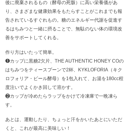
後に廃棄されるもの（酵母の死骸）に高い栄養価があ
り、さまざまな健康効果をもたらすことがこれまでも報
告されているすぐれもの。糖のエネルギー代謝を促進す
るはちみつと一緒に摂ることで、無駄のない体の環境改
善をサポートしてくれる。
作り方はいたって簡単。
❶カップに黒糖2欠片、THE AUTHENTIC HONEY COの
はちみつをティースプーンで2杯、KYKLOFORIA（キク
ロフォリア・ビール酵母）を1包入れて、お湯を180cc程
度注いでよくかき回して溶かす。
❷カップが冷めたらラップをかけて冷凍庫で一晩凍ら
す。
あとは、運動したり、ちょっと汗をかいたあとにいただ
くと、これが最高に美味しい！