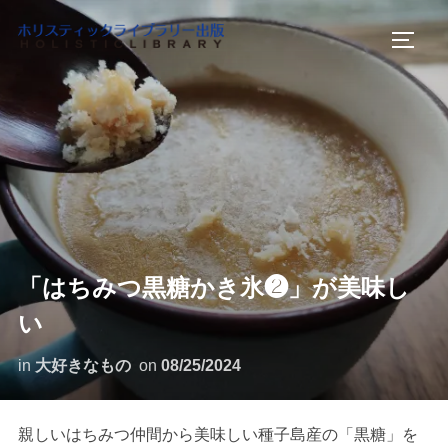
コ
ン
サイド
テ
ン
ツ
へ
ス
キ
ッ
プ
「はちみつ黒糖かき氷❷」が美味し
い
in
大好きなもの
on
08/25/2024
親しいはちみつ仲間から美味しい種子島産の「黒糖」を