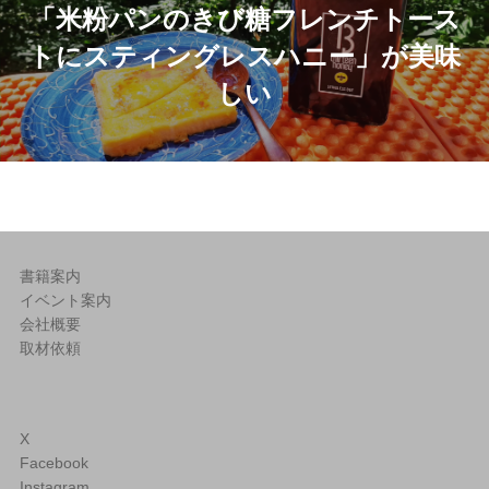
ナ
「米粉パンのきび糖フレンチトース
投
トにスティングレスハニー」が美味
ビ
稿
しい
ゲ
ー
シ
ョ
書籍案内
ン
イベント案内
会社概要
取材依頼
X
Facebook
Instagram