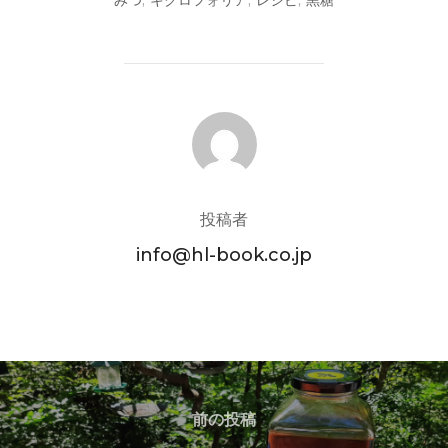
みつ
,
キクロフォリア
,
レシピ
,
黒糖
投稿者
投稿者
info@hl-book.co.jp
投
稿
前
前の投稿
の